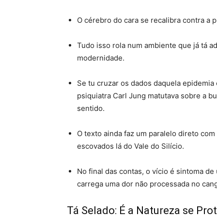
O cérebro do cara se recalibra contra a 
Tudo isso rola num ambiente que já tá ad
modernidade
.
Se tu cruzar os dados daquela epidemia 
psiquiatra Carl Jung matutava sobre a b
sentido
.
O texto ainda faz um paralelo direto co
escovados lá do Vale do Silício
.
No final das contas, o vício é sintoma 
carrega uma dor não processada no can
Tá Selado: É a Natureza se Pr