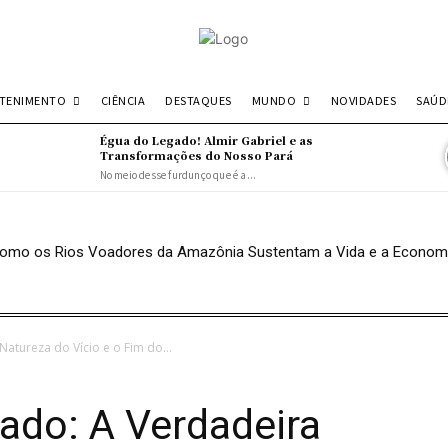
ETENIMENTO
MUNDO
SAÚD
CIÊNCIA
DESTAQUES
NOVIDADES
Égua do Legado! Almir Gabriel e as
Transformações do Nosso Pará
No meio desse furdunço que é a...
: Como os Rios Voadores da Amazônia Sustentam a Vida e a Econom
atureza do Vício e o Fim do...
ado: A Verdadeira