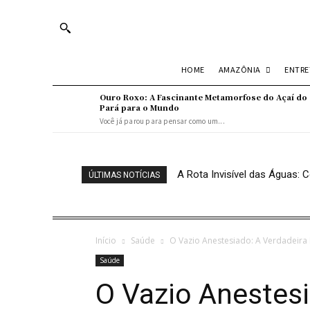
Turn off snow
AMAZÔNIA
ENTR
HOME
Ouro Roxo: A Fascinante Metamorfose do Açaí do
Pará para o Mundo
Você já parou para pensar como um...
A Rota Invisível das Águas
ÚLTIMAS NOTÍCIAS
Início
Saúde
O Vazio Anestesiado: A Verdadeira N
Saúde
O Vazio Anestesi