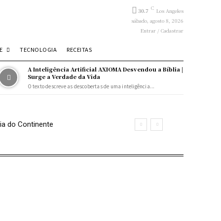
C
30.7
Los Angeles
sábado, agosto 8, 2026
Entrar / Cadastrar
E
TECNOLOGIA
RECEITAS
A Inteligência Artificial AXIOMA Desvendou a Bíblia |
Surge a Verdade da Vida
O texto descreve as descobertas de uma inteligência...
ia do Continente