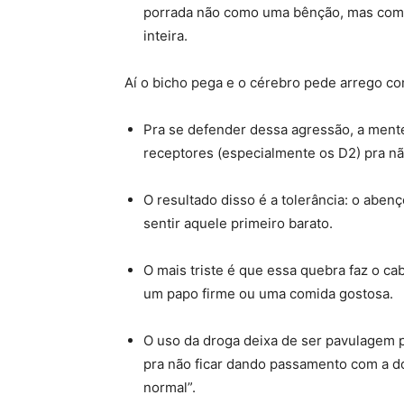
porrada não como uma bênção, mas como
inteira
.
Aí o bicho pega e o cérebro pede arrego co
Pra se defender dessa agressão, a ment
receptores (especialmente os D2) pra nã
O resultado disso é a tolerância: o abe
sentir aquele primeiro barato
.
O mais triste é que essa quebra faz o cab
um papo firme ou uma comida gostosa
.
O uso da droga deixa de ser pavulagem p
pra não ficar dando passamento com a dor,
normal”
.