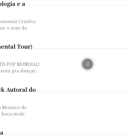
logia e a
conomia Criativa
que o som do
ental Tour)
NTH-POP MUNDIAL!
aora pra dançar...
ck Autoral do
do Mosaico de
s boca mole
ma