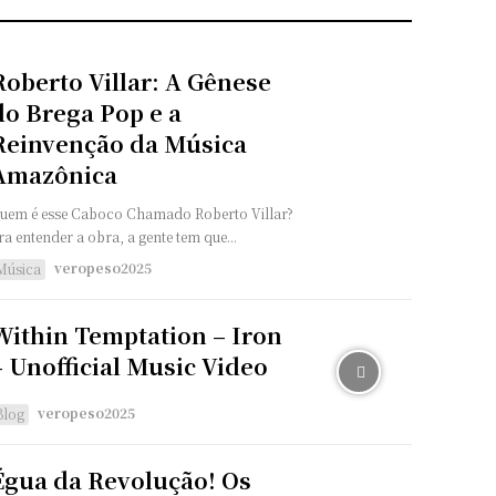
Roberto Villar: A Gênese
do Brega Pop e a
Reinvenção da Música
Amazônica
uem é esse Caboco Chamado Roberto Villar?
ra entender a obra, a gente tem que...
veropeso2025
Música
Within Temptation – Iron
– Unofficial Music Video
veropeso2025
Blog
Égua da Revolução! Os