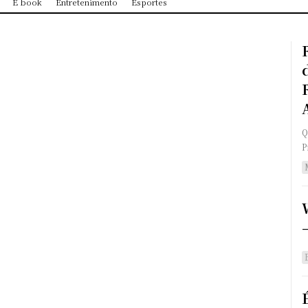
E book
Entretenimento
Esportes
Q
P