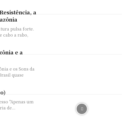
Resistência, a
azônia
tura pulsa forte.
e cabo a rabo,
ônia e a
nia e os Sons da
Brasil quase
eo)
cesso "Apenas um
ia de...