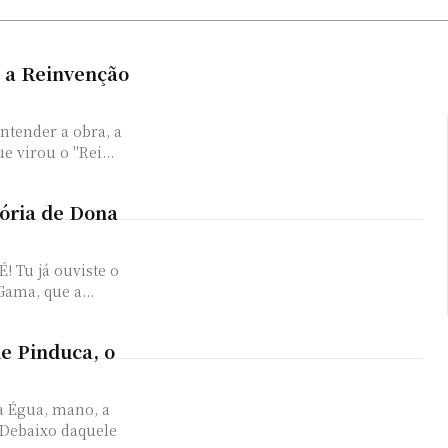
e a Reinvenção
ntender a obra, a
 virou o "Rei...
tória de Dona
 Tu já ouviste o
Gama, que a...
e Pinduca, o
a Égua, mano, a
 Debaixo daquele