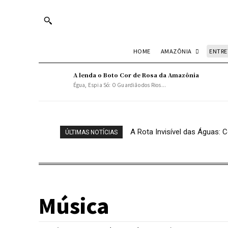
Turn off snow
AMAZÔNIA
ENTR
HOME
A lenda o Boto Cor de Rosa da Amazônia
Égua, Espia Só: O Guardião dos Rios...
A Rota Invisível das Águas
ÚLTIMAS NOTÍCIAS
Música