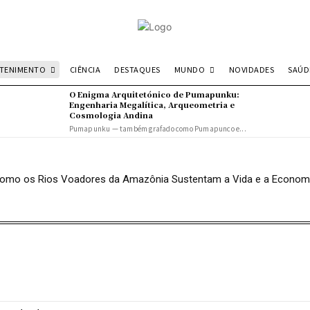
ETENIMENTO
MUNDO
SAÚD
CIÊNCIA
DESTAQUES
NOVIDADES
O Enigma Arquitetónico de Pumapunku:
Engenharia Megalítica, Arqueometria e
Cosmologia Andina
Pumapunku — também grafado como Pumapunco e...
: Como os Rios Voadores da Amazônia Sustentam a Vida e a Econom