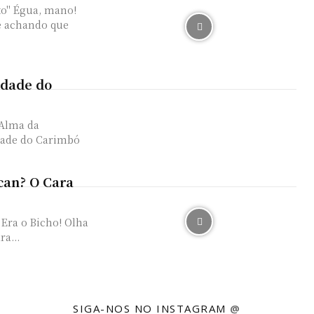
to" Égua, mano!
 e achando que
idade do
 Alma da
idade do Carimbó
can? O Cara
Era o Bicho! Olha
a...
SIGA-NOS NO INSTAGRAM
@