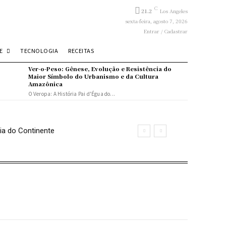
C
21.2
Los Angeles
sexta-feira, agosto 7, 2026
Entrar / Cadastrar
E
TECNOLOGIA
RECEITAS
Ver-o-Peso: Gênese, Evolução e Resistência do
Maior Símbolo do Urbanismo e da Cultura
Amazônica
O Veropa: A História Pai d'Égua do...
ia do Continente