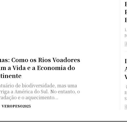
1
P
guas: Como os Rios Voadores
m a Vida e a Economia do
tinente
ntuário de biodiversidade, mas uma
💻 O Código Axioma: A Inteligência Artificial
riga a América do Sul. No entanto, o
R
adação e o aquecimento...
S
VEROPESO2025