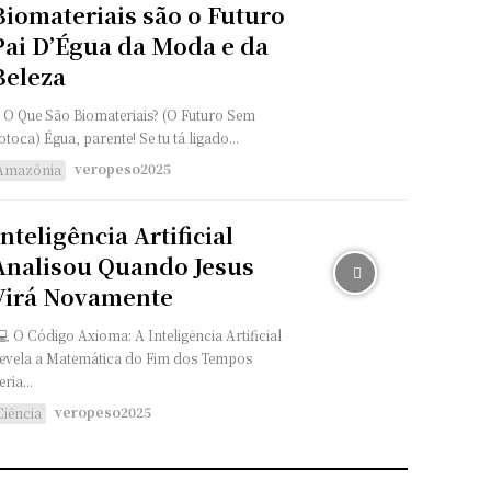
Biomateriais são o Futuro
Pai D’Égua da Moda e da
Beleza
. O Que São Biomateriais? (O Futuro Sem
otoca) Égua, parente! Se tu tá ligado...
veropeso2025
Amazônia
Inteligência Artificial
Analisou Quando Jesus
Virá Novamente
evela a Matemática do Fim dos Tempos
eria...
veropeso2025
Ciência