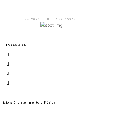
- A WORD FROM OUR SPONSORS -
FOLLOW US
Início
Entretenimento
Música