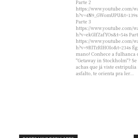
Parte 2
https://www.youtube.com/w
h?v=4N9_GWomUPU&t=139s
Parte 3
https://www.youtube.com/w
h?v=ekGlfZafYOs&t=54s Part
https://www.youtube.com/w
h?v=9RlTzRlHOIo&t=234s Ég
mano! Conhece a fulhanca 
"Getaway in Stockholm"? Se
achas que já viste estripulia
asfalto, te orienta pra ler...