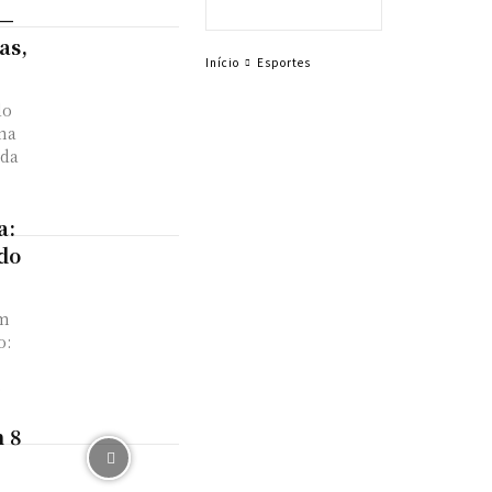
 —
as,
Início
Esportes
do
 na
ada
a:
 do
em
o:
o
 8