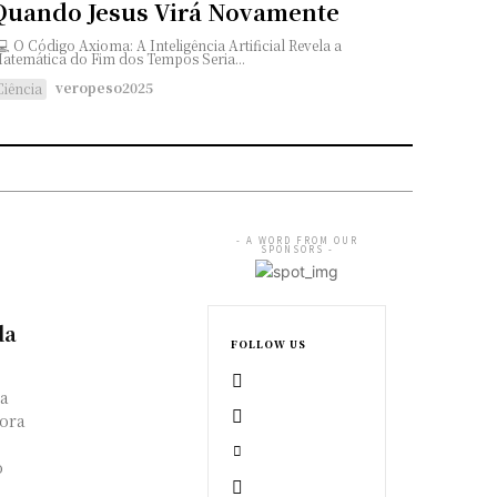
Quando Jesus Virá Novamente
atemática do Fim dos Tempos Seria...
veropeso2025
Ciência
- A WORD FROM OUR
SPONSORS -
da
FOLLOW US
na
fora
o