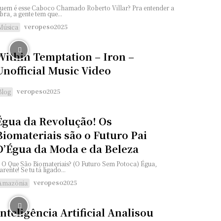
uem é esse Caboco Chamado Roberto Villar? Pra entender a
bra, a gente tem que...
veropeso2025
Música
Within Temptation – Iron –
Unofficial Music Video
veropeso2025
Blog
Égua da Revolução! Os
Biomateriais são o Futuro Pai
D’Égua da Moda e da Beleza
. O Que São Biomateriais? (O Futuro Sem Potoca) Égua,
arente! Se tu tá ligado...
veropeso2025
Amazônia
Inteligência Artificial Analisou