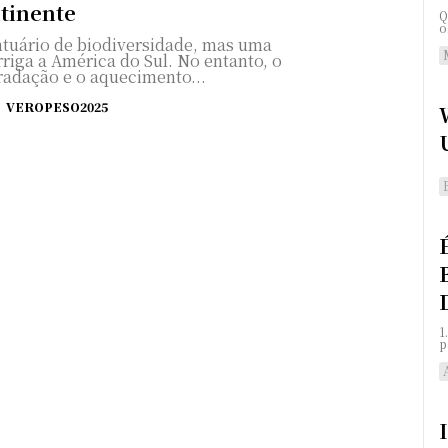
tinente
Q
o
ntuário de biodiversidade, mas uma
riga a América do Sul. No entanto, o
adação e o aquecimento...
VEROPESO2025
1
p