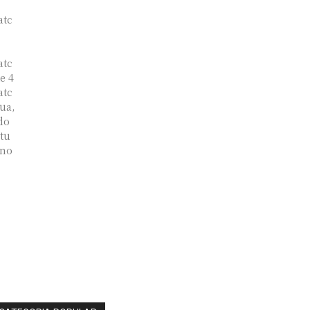
atc
atc
e 4
atc
ua,
do
 tu
 no