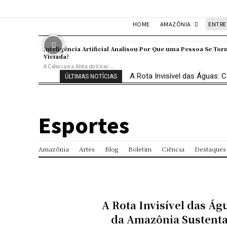
AMAZÔNIA
ENTR
HOME
Inteligência Artificial Analisou Por Que uma Pessoa Se Tor
Viciada?
A Ciência e a Alma do Vício:...
A Rota Invisível das Águas
ÚLTIMAS NOTÍCIAS
Esportes
Amazônia
Artes
Blog
Boletim
Ciência
Destaques
A Rota Invisível das Á
da Amazônia Sustenta