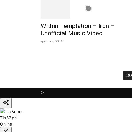
Within Temptation – Iron –
Unofficial Music Video
agosto 2, 2026
SO
©
Tio Vêpe
Online