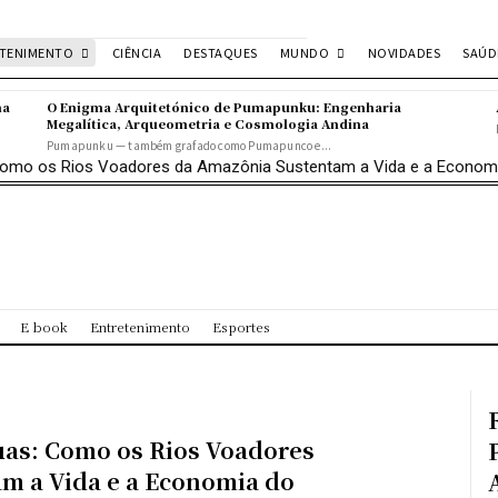
ETENIMENTO
MUNDO
SAÚD
CIÊNCIA
DESTAQUES
NOVIDADES
na
O Enigma Arquitetónico de Pumapunku: Engenharia
Megalítica, Arqueometria e Cosmologia Andina
Pumapunku — também grafado como Pumapunco e...
: Como os Rios Voadores da Amazônia Sustentam a Vida e a Econom
E book
Entretenimento
Esportes
guas: Como os Rios Voadores
m a Vida e a Economia do