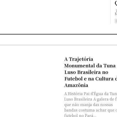
💻 O Código Axioma: A Inteligência Artificial Revela a
M
A Trajetória
Monumental da Tuna
Luso Brasileira no
Futebol e na Cultura 
Amazônia
A História Pai d'Égua da Tu
Luso Brasileira A galera de 
que não manja das nossas
bandas costuma achar que 
futebol no Pará...