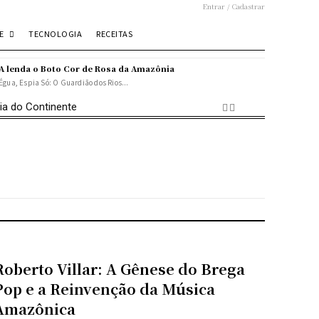
Entrar / Cadastrar
E
TECNOLOGIA
RECEITAS
A lenda o Boto Cor de Rosa da Amazônia
Égua, Espia Só: O Guardião dos Rios...
ia do Continente
Roberto Villar: A Gênese do Brega
Pop e a Reinvenção da Música
Amazônica