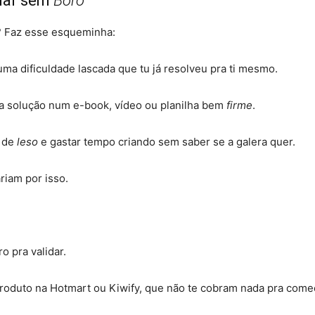
ciar sem
Boró
a? Faz esse esqueminha:
ma dificuldade lascada que tu já resolveu pra ti mesmo
.
a solução num e-book, vídeo ou planilha bem
firme
.
a de
leso
e gastar tempo criando sem saber se a galera quer
.
riam por isso
.
o pra validar
.
roduto na Hotmart ou Kiwify, que não te cobram nada pra come