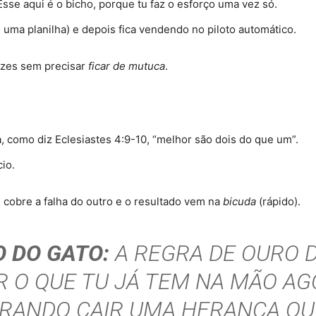
sse aqui é o bicho, porque tu faz o esforço uma vez só
.
 uma planilha) e depois fica vendendo no piloto automático
.
vezes sem precisar
ficar de mutuca
.
 como diz Eclesiastes 4:9-10, “melhor são dois do que um”
.
cio
.
 cobre a falha do outro e o resultado vem na
bicuda
(rápido)
.
 DO GATO:
A REGRA DE OURO 
R O QUE TU JÁ TEM NA MÃO A
RANDO CAIR UMA HERANÇA OU