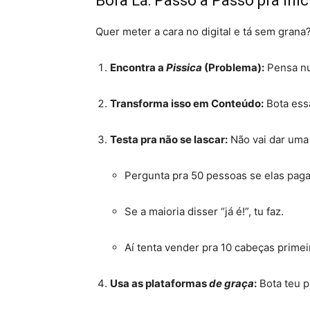
Bora Lá: Passo a Passo pra Ini
Quer meter a cara no digital e tá sem gran
Encontra a
Pissica
(Problema):
Pensa nu
Transforma isso em Conteúdo:
Bota ess
Testa pra não se lascar:
Não vai dar um
Pergunta pra 50 pessoas se elas paga
Se a maioria disser “já é!”, tu faz
.
Aí tenta vender pra 10 cabeças primeir
Usa as plataformas
de graça
:
Bota teu p