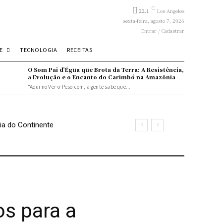
C
22.1
Los Angeles
sexta-feira, agosto 7, 2026
Entrar / Cadastrar
E
TECNOLOGIA
RECEITAS
O Som Pai d’Égua que Brota da Terra: A Resistência,
a Evolução e o Encanto do Carimbó na Amazônia
"Aqui no Ver-o-Peso.com, a gente sabe que...
ia do Continente
os para a