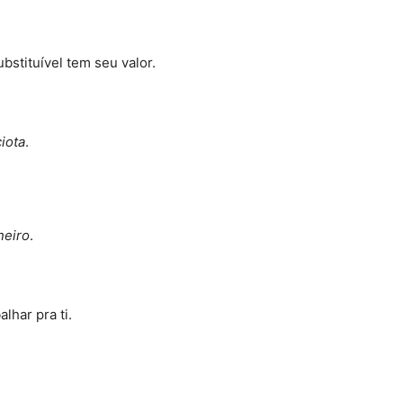
bstituível tem seu valor
.
iota
.
neiro
.
lhar pra ti
.