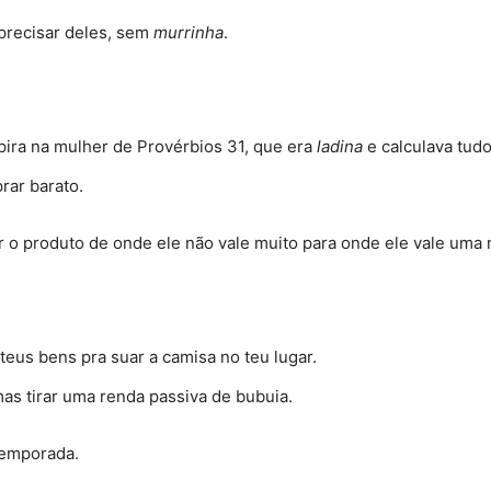
 precisar deles, sem
murrinha
.
pira na mulher de Provérbios 31, que era
ladina
e calculava tud
rar barato
.
ar o produto de onde ele não vale muito para onde ele vale uma 
teus bens pra suar a camisa no teu lugar
.
mas tirar uma renda passiva de bubuia
.
 temporada
.