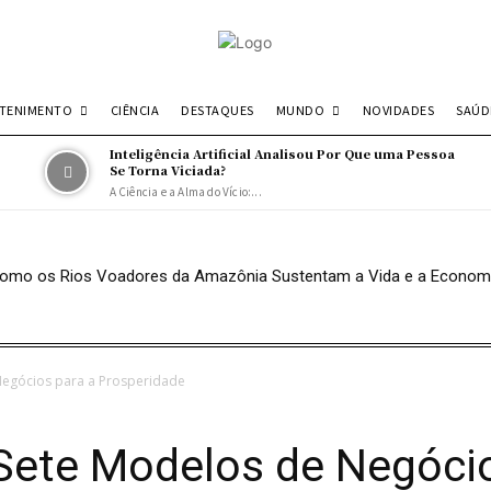
ETENIMENTO
MUNDO
SAÚD
CIÊNCIA
DESTAQUES
NOVIDADES
Inteligência Artificial Analisou Por Que uma Pessoa
Se Torna Viciada?
A Ciência e a Alma do Vício:...
: Como os Rios Voadores da Amazônia Sustentam a Vida e a Econom
 Negócios para a Prosperidade
 Sete Modelos de Negóci