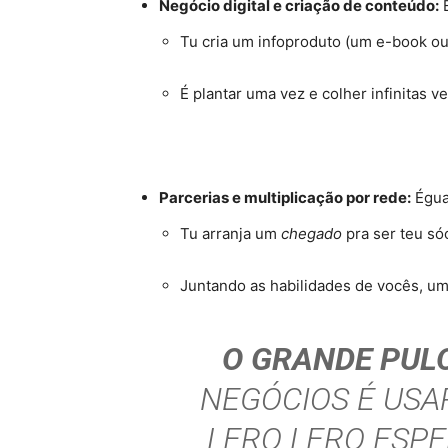
Negócio digital e criação de conteúdo:
E
Tu cria um infoproduto (um e-book ou
É plantar uma vez e colher infinitas 
Parcerias e multiplicação por rede:
Égua,
Tu arranja um
chegado
pra ser teu só
Juntando as habilidades de vocês, um
O GRANDE PULO
NEGÓCIOS É USA
LERO LERO
ESPE