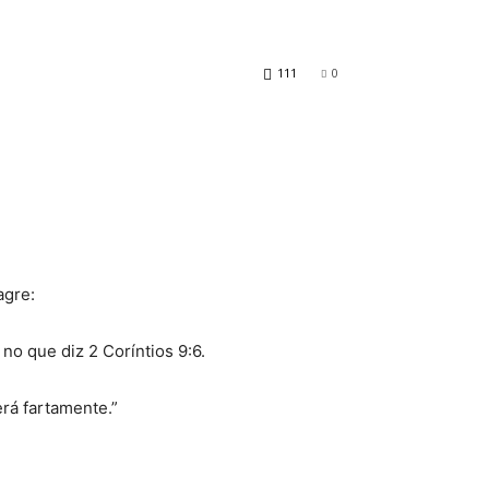
111
0
agre:
 no que diz 2 Coríntios 9:6
.
á fartamente.”