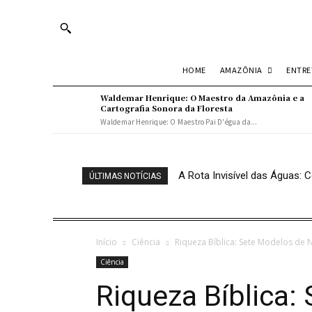
Turn off snow
AMAZÔNIA
ENTR
HOME
Waldemar Henrique: O Maestro da Amazônia e a
Cartografia Sonora da Floresta
Waldemar Henrique: O Maestro Pai D'égua da...
A Rota Invisível das Águas
ÚLTIMAS NOTÍCIAS
Início
Ciência
Riqueza Bíblica: Sete Modelos de
Ciência
Riqueza Bíblica: