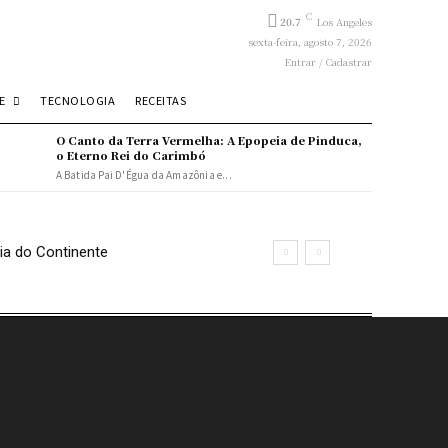
C
20.7
Los Angeles
sexta-feira, agosto 7, 2026
Entrar / Cadastrar
E
TECNOLOGIA
RECEITAS
O Canto da Terra Vermelha: A Epopeia de Pinduca,
o Eterno Rei do Carimbó
A Batida Pai D'Égua da Amazônia e...
ia do Continente