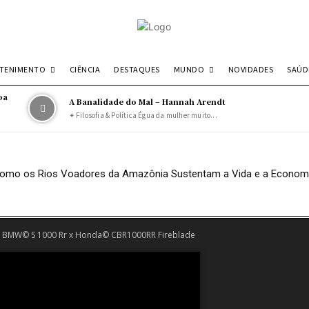
ETENIMENTO
MUNDO
SAÚD
CIÊNCIA
DESTAQUES
NOVIDADES
oa
A Banalidade do Mal – Hannah Arendt
✦ Filosofia & Política Égua da mulher muito...
: Como os Rios Voadores da Amazônia Sustentam a Vida e a Econom
 BMW© S 1000 Rr x Honda© CBR1000RR Fireblade