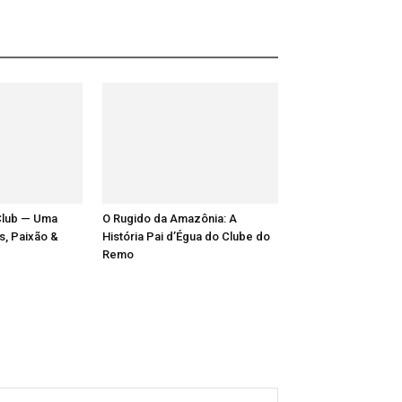
Club — Uma
O Rugido da Amazônia: A
as, Paixão &
História Pai d’Égua do Clube do
Remo