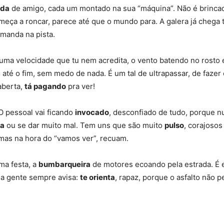
da
de amigo, cada um montado na sua “máquina”
. Não é brinca
omeça a roncar, parece até que o mundo para.
A galera já chega
manda na pista
.
uma velocidade que tu nem acredita, o vento batendo no rosto 
ão até o fim, sem medo de nada
.
É um tal de ultrapassar, de faze
aberta,
tá pagando
pra ver
!
O pessoal vai ficando
invocado
, desconfiado de tudo, porque n
sa
ou se dar muito mal
.
Tem uns que são muito
pulso
, corajoso
mas na hora do “vamos ver”, recuam
.
ma festa, a
bumbarqueira
de motores ecoando pela estrada
. É
a gente sempre avisa:
te orienta
, rapaz, porque o asfalto não