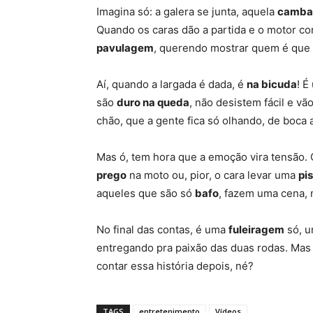
Imagina só: a galera se junta, aquela
camba
Quando os caras dão a partida e o motor c
pavulagem
, querendo mostrar quem é que 
Aí, quando a largada é dada, é
na bicuda
!
É 
são
duro na queda
, não desistem fácil e v
chão, que a gente fica só olhando, de boca 
Mas ó, tem hora que a emoção vira tensão.
prego
na moto ou, pior, o cara levar uma
pi
aqueles que são só
bafo
, fazem uma cena, 
No final das contas, é uma
fuleiragem
só, u
entregando pra paixão das duas rodas.
Mas 
contar essa história depois, né?
TAGS
entretenimento
Vídeos