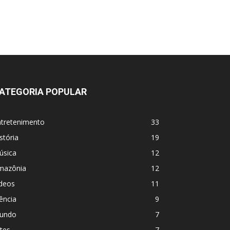
ATEGORIA POPULAR
ntretenimento
33
stória
19
úsica
12
mazônia
12
ídeos
11
ência
9
undo
7
tes
7