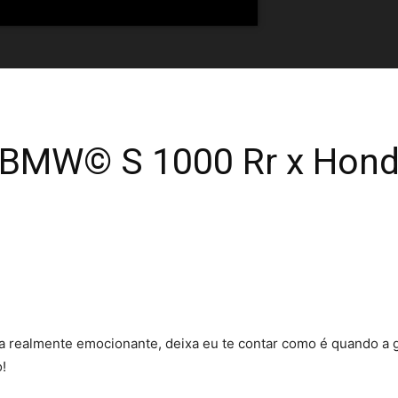
 BMW© S 1000 Rr x Ho
a realmente emocionante, deixa eu te contar como é quando a g
o
!