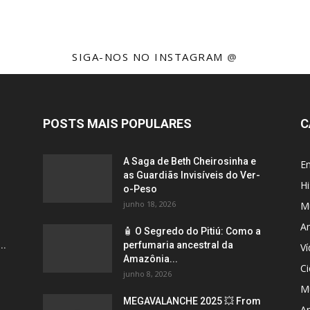
SIGA-NOS NO INSTAGRAM
@
POSTS MAIS POPULARES
C
A Saga de Beth Cheirosinha e
E
as Guardiãs Invisíveis do Ver-
Hi
o-Peso
junho 18, 2026
M
A
🧴 O Segredo do Pitiú: Como a
..
perfumaria ancestral da
V
Amazônia...
Ci
junho 8, 2026
M
MEGAVALANCHE 2025 💥 From
Ar