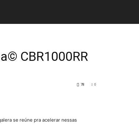
nda© CBR1000RR
78
0
alera se reúne pra acelerar nessas