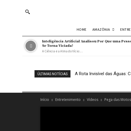
Turn off snow
AMAZÔNIA
ENTR
HOME
Inteligência Artificial Analisou Por Que uma Pess
Se Torna Viciada?
A Ciência e a Alma do Vício:...
A Rota Invisível das Águas
ÚLTIMAS NOTÍCIAS
Início
Entretenimento
Vídeos
Pega das Motos