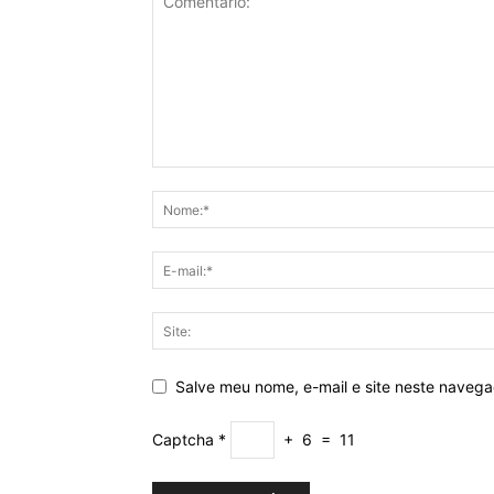
Salve meu nome, e-mail e site neste naveg
Captcha
*
+
6
=
11